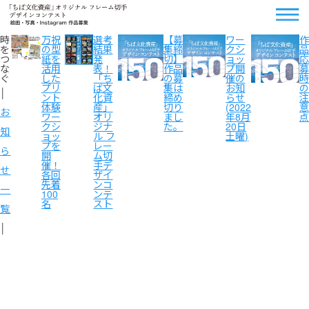
時
万祝
選考
【募
ワー
作
を
の型
結果
集締
クシ
品
つ
紙を
発
切】
ョッ
応
な
活用
表！
作品
プ開
募
ぐ
した
「ち
の募
催の
時
プリ
ば文
集は
お知
の
│
ント
化資
締め
らせ
注
体験
産」
切り
(2022
意
お
ワー
オリ
まし
年8月
点
クシ
ジナ
た。
20日
知
ョッ
ル フ
土曜)
プを
レー
ら
開
ム切
催！
手デ
せ
各回
ザイ
先着
ンコ
一
100
ンテ
名
スト
覧
│